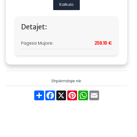
Kalkulo
Detajet:
Pagesa Mujore:
258.18 €
Shpërndaje në:
Share
Facebook
X
Pinterest
WhatsApp
Email