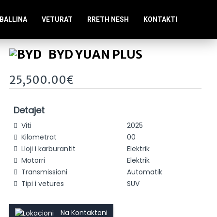
BALLINA
VETURAT
RRETH NESH
KONTAKTI
BYD YUAN PLUS
25,500.00€
Detajet
Viti
2025
Kilometrat
00
Lloji i karburantit
Elektrik
Motorri
Elektrik
Transmissioni
Automatik
Tipi i veturës
SUV
Na Kontaktoni