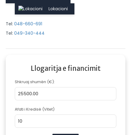
Lokacioni
Tel:
048-660-691
Tel:
049-340-444
Llogaritja e financimit
Shkruaj shumën (€):
Afati i Kredisë (Vitet)