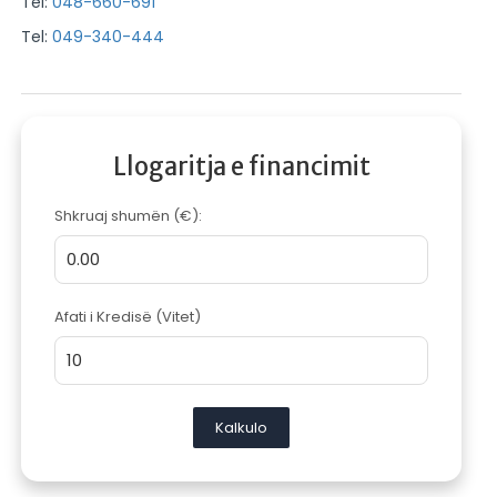
Tel:
048-660-691
Tel:
049-340-444
Llogaritja e financimit
Shkruaj shumën (€):
Afati i Kredisë (Vitet)
Kalkulo