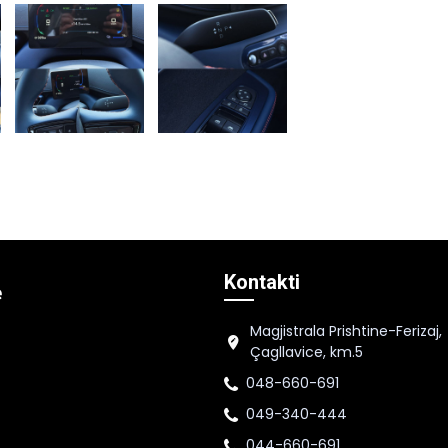
Kontakti
e
Magjistrala Prishtine-Ferizaj,
Çagllavice, km.5
048-660-691
049-340-444
044-660-691