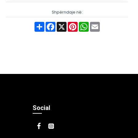
Shpërndaje në:
Share
Facebook
X
Pinterest
WhatsApp
Email
Social