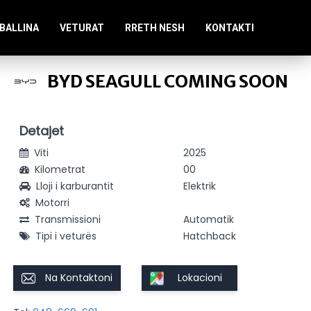
BALLINA
VETURAT
RRETH NESH
KONTAKTI
BYD SEAGULL COMING SOON
Detajet
Viti
2025
Kilometrat
00
Lloji i karburantit
Elektrik
Motorri
Transmissioni
Automatik
Tipi i veturës
Hatchback
Na Kontaktoni
Lokacioni