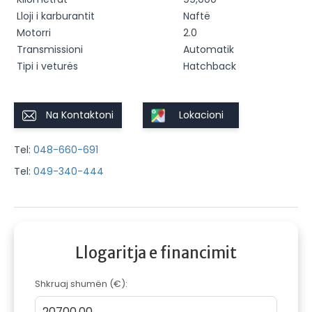
Lloji i karburantit
Naftë
Motorri
2.0
Transmissioni
Automatik
Tipi i veturës
Hatchback
Na Kontaktoni
Lokacioni
Tel:
048-660-691
Tel:
049-340-444
Llogaritja e financimit
Shkruaj shumën (€):