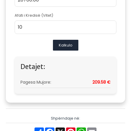
Afati i Kredisë (Vitet)
Kalkulo
Detajet:
Pagesa Mujore:
209.58 €
Shpërndaje në:
Share
Facebook
X
Pinterest
WhatsApp
Email