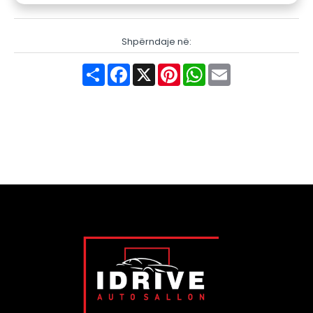
Shpërndaje në:
Share
Facebook
X
Pinterest
WhatsApp
Email