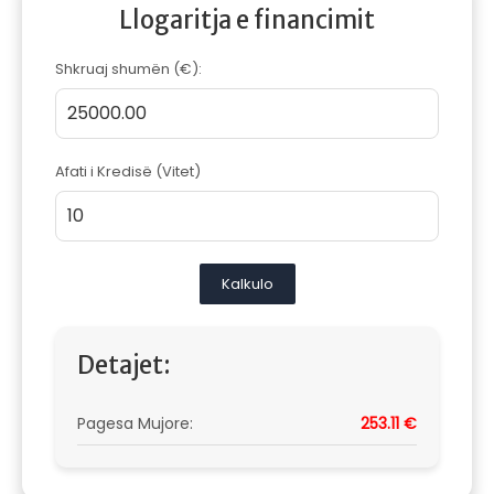
Llogaritja e financimit
Shkruaj shumën (€):
Afati i Kredisë (Vitet)
Kalkulo
Detajet:
Pagesa Mujore:
253.11 €