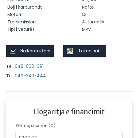
Lloji i karburantit
Naftë
Motorri
1.3
Transmissioni
Automatik
Tipi i veturës
MPV
Na Kontaktoni
Lokacioni
Tel:
048-660-691
Tel:
049-340-444
Llogaritja e financimit
Shkruaj shumën (€):