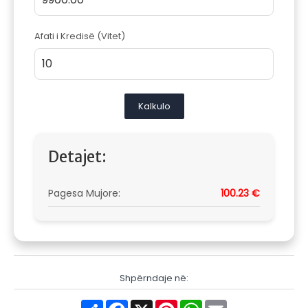
Afati i Kredisë (Vitet)
Kalkulo
Detajet:
Pagesa Mujore:
100.23 €
Shpërndaje në:
Share
Facebook
X
Pinterest
WhatsApp
Email